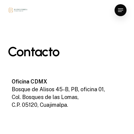
Skip
Menu
to
main
content
Contacto
Oficina CDMX
Bosque de Alisos 45-B, PB, oficina 01,
Col. Bosques de las Lomas,
C.P. 05120, Cuajimalpa.